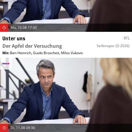
Mo, 10.08 17:30
Unter uns
RTL
Der Apfel der Versuchung
Seifenoper
(D 2026)
Mit
:
Ben Heinrich
,
Guido Broscheit
,
Milos Vukovic
Di, 11.08 09:30