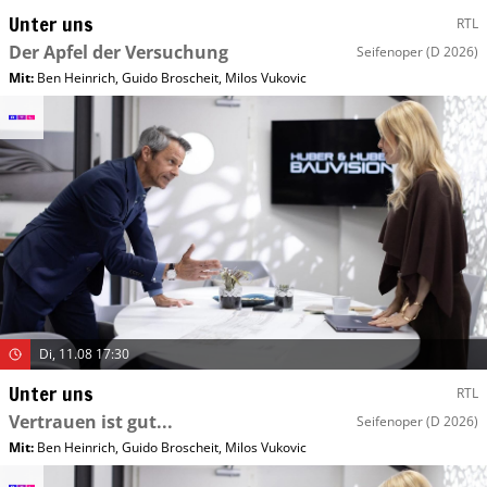
Unter uns
RTL
Der Apfel der Versuchung
Seifenoper
(D 2026)
Mit
:
Ben Heinrich
,
Guido Broscheit
,
Milos Vukovic
Di, 11.08 17:30
Unter uns
RTL
Vertrauen ist gut...
Seifenoper
(D 2026)
Mit
:
Ben Heinrich
,
Guido Broscheit
,
Milos Vukovic