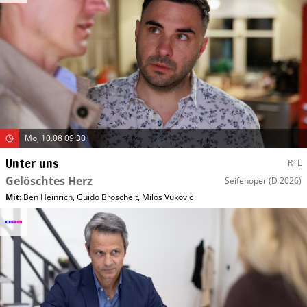
Mo, 10.08 09:30
Unter uns
RTL
Gelöschtes Herz
Seifenoper
(D 2026)
Mit
:
Ben Heinrich
,
Guido Broscheit
,
Milos Vukovic