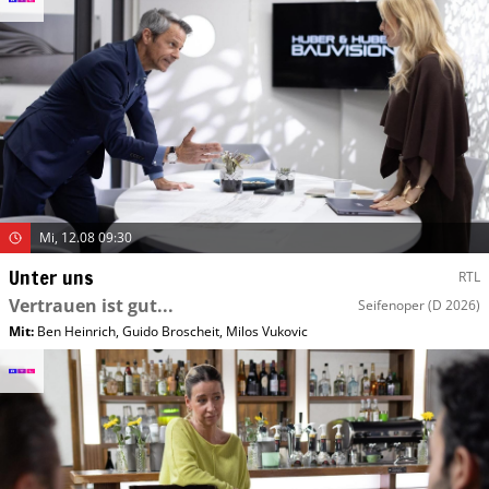
Mi, 12.08 09:30
Unter uns
RTL
Vertrauen ist gut...
Seifenoper
(D 2026)
Mit
:
Ben Heinrich
,
Guido Broscheit
,
Milos Vukovic