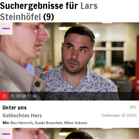
Suchergebnisse für
Lars
Steinhöfel
(
9
)
Fr, 07.08 17:30
Unter uns
RTL
Gelöschtes Herz
Seifenoper
(D 2026)
Mit
:
Ben Heinrich
,
Guido Broscheit
,
Milos Vukovic