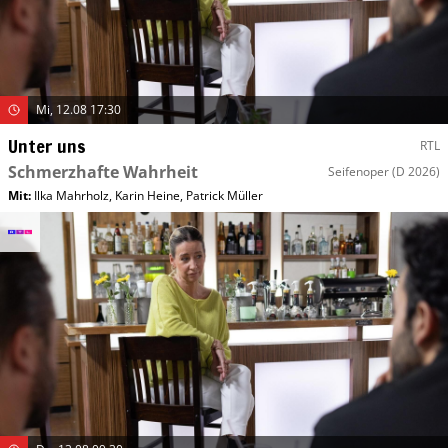
Mi, 12.08 17:30
Unter uns
RTL
Schmerzhafte Wahrheit
Seifenoper
(D 2026)
Mit
:
Ilka Mahrholz
,
Karin Heine
,
Patrick Müller