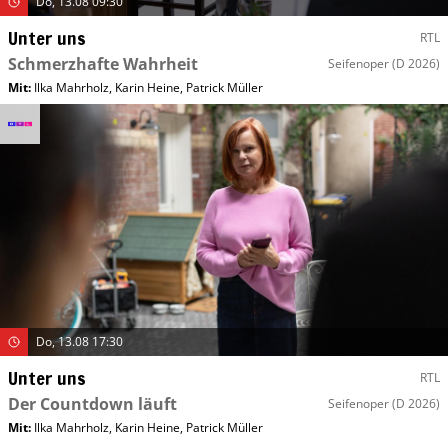
Do, 13.08 09:30
Unter uns
RTL
Schmerzhafte Wahrheit
Seifenoper
(D 2026)
Mit
:
Ilka Mahrholz
,
Karin Heine
,
Patrick Müller
Do, 13.08 17:30
Unter uns
RTL
Der Countdown läuft
Seifenoper
(D 2026)
Mit
:
Ilka Mahrholz
,
Karin Heine
,
Patrick Müller