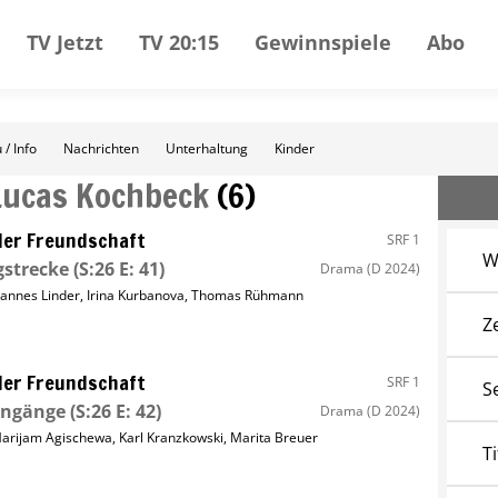
TV Jetzt
TV 20:15
Gewinnspiele
Abo
 / Info
Nachrichten
Unterhaltung
Kinder
Lucas Kochbeck
(
6
)
ller Freundschaft
SRF 1
W
strecke
(S:26 E: 41)
Drama
(D 2024)
annes Linder
,
Irina Kurbanova
,
Thomas Rühmann
Z
ller Freundschaft
SRF 1
S
ingänge
(S:26 E: 42)
Drama
(D 2024)
arijam Agischewa
,
Karl Kranzkowski
,
Marita Breuer
Ti