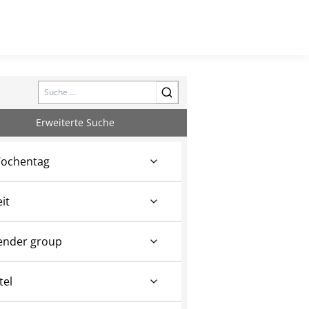
Search
Erweiterte Suche
ochentag
eit
ender group
tel