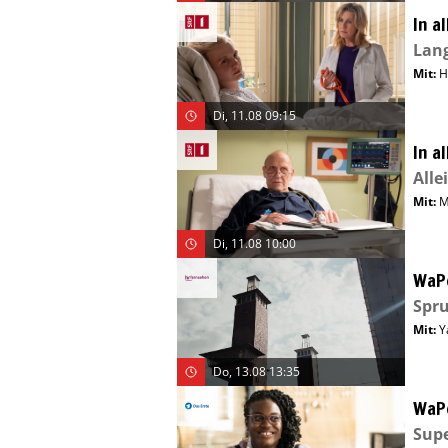
In a
Lang
Mit
:
H
Di, 11.08 09:15
In a
Alle
Mit
:
M
Di, 11.08 10:00
WaP
Spru
Mit
:
Y
Do, 13.08 13:35
WaP
Supe