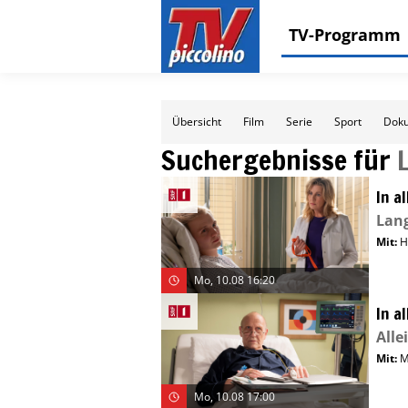
TV-Programm
Übersicht
Film
Serie
Sport
Doku
Suchergebnisse für
In a
Lang
Mit
:
H
Mo, 10.08 16:20
In a
Alle
Mit
:
M
Mo, 10.08 17:00