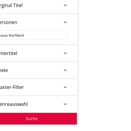
rginal Titel
ersonen
ersonen
ntertitel
exte
aster-Filter
enreauswahl
Suche