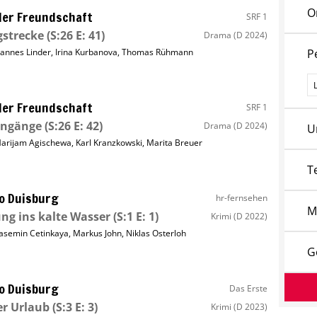
O
ller Freundschaft
SRF 1
strecke
(S:26 E: 41)
Drama
(D 2024)
annes Linder
,
Irina Kurbanova
,
Thomas Rühmann
P
P
ller Freundschaft
SRF 1
ingänge
(S:26 E: 42)
Drama
(D 2024)
U
arijam Agischewa
,
Karl Kranzkowski
,
Marita Breuer
T
o Duisburg
hr-fernsehen
M
ng ins kalte Wasser
(S:1 E: 1)
Krimi
(D 2022)
asemin Cetinkaya
,
Markus John
,
Niklas Osterloh
G
o Duisburg
Das Erste
r Urlaub
(S:3 E: 3)
Krimi
(D 2023)