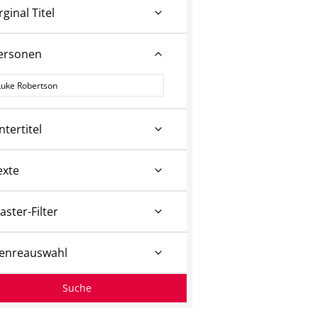
rginal Titel
ersonen
ersonen
ntertitel
exte
aster-Filter
enreauswahl
Suche