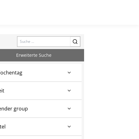
Search
Erweiterte Suche
ochentag
eit
ender group
tel