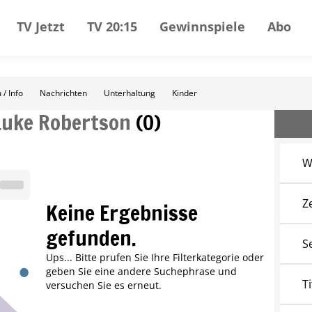
TV Jetzt
TV 20:15
Gewinnspiele
Abo
 / Info
Nachrichten
Unterhaltung
Kinder
Luke Robertson
(
0
)
W
Z
Keine Ergebnisse
gefunden.
S
Ups... Bitte prufen Sie Ihre Filterkategorie oder
geben Sie eine andere Suchephrase und
Ti
versuchen Sie es erneut.