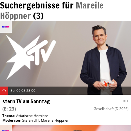
Suchergebnisse für
Mareile
Höppner
(
3
)
So, 09.08 23:00
stern TV am Sonntag
RTL
(E: 23)
Gesellschaft
(D 2026)
Thema:
Asiatische Hornisse
Moderator
:
Stefan Uhl
,
Mareile Höppner