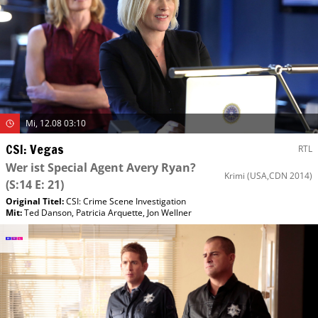
Mi, 12.08 03:10
CSI: Vegas
RTL
Wer ist Special Agent Avery Ryan?
Krimi
(USA,CDN 2014)
(S:14 E: 21)
Original Titel:
CSI: Crime Scene Investigation
Mit
:
Ted Danson
,
Patricia Arquette
,
Jon Wellner