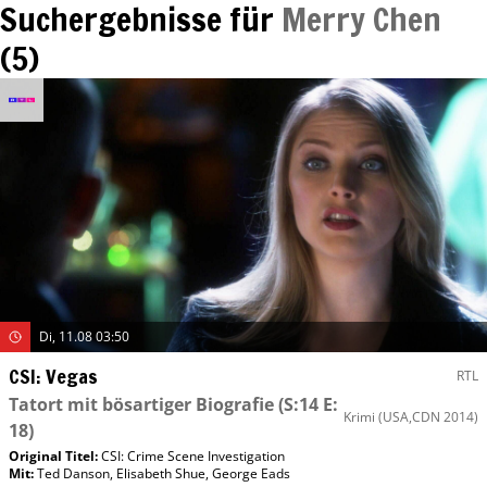
Suchergebnisse für
Merry Chen
(
5
)
Di, 11.08 03:50
CSI: Vegas
RTL
Tatort mit bösartiger Biografie
(S:14 E:
Krimi
(USA,CDN 2014)
18)
Original Titel:
CSI: Crime Scene Investigation
Mit
:
Ted Danson
,
Elisabeth Shue
,
George Eads