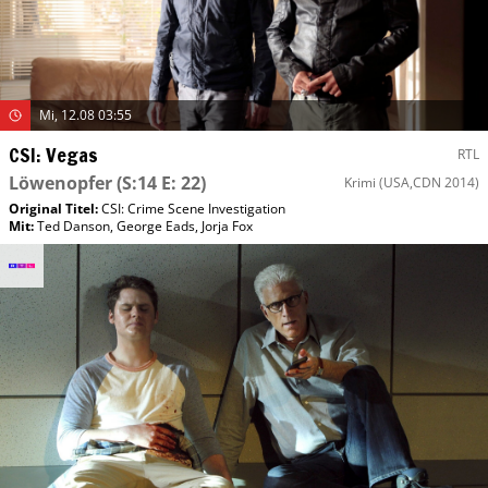
Mi, 12.08 03:55
CSI: Vegas
RTL
Löwenopfer
(S:14 E: 22)
Krimi
(USA,CDN 2014)
Original Titel:
CSI: Crime Scene Investigation
Mit
:
Ted Danson
,
George Eads
,
Jorja Fox