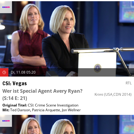
Di, 11.08 05:20
CSI: Vegas
RTL
Wer ist Special Agent Avery Ryan?
Krimi
(USA,CDN 2014)
(S:14 E: 21)
Original Titel:
CSI: Crime Scene Investigation
Mit
:
Ted Danson
,
Patricia Arquette
,
Jon Wellner