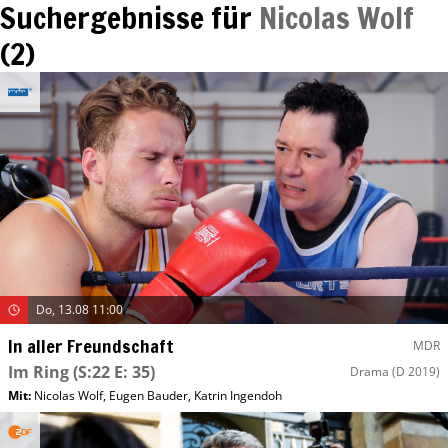
Suchergebnisse für
Nicolas Wolf
(
2
)
Do, 13.08 11:00
In aller Freundschaft
MDR
Im Ring
(S:22 E: 35)
Drama
(D 2019)
Mit
:
Nicolas Wolf
,
Eugen Bauder
,
Katrin Ingendoh