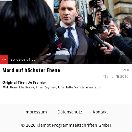
So, 09.08 01:55
Mord auf höchster Ebene
ZDF
Thriller
(B 2016)
Original Titel:
De Premier
Mit
:
Koen De Bouw
,
Tine Reymer
,
Charlotte Vandermeersch
Impressum
Datenschutz
Kontakt
©
2026
Klambt Programmzeitschriften GmbH