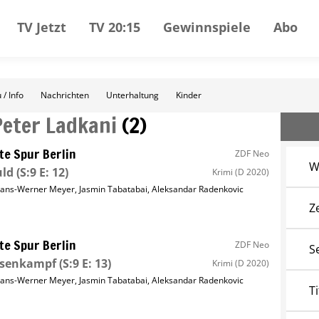
TV Jetzt
TV 20:15
Gewinnspiele
Abo
 / Info
Nachrichten
Unterhaltung
Kinder
Peter Ladkani
(
2
)
te Spur Berlin
ZDF Neo
W
uld
(S:9 E: 12)
Krimi
(D 2020)
ans-Werner Meyer
,
Jasmin Tabatabai
,
Aleksandar Radenkovic
Z
te Spur Berlin
ZDF Neo
S
ssenkampf
(S:9 E: 13)
Krimi
(D 2020)
ans-Werner Meyer
,
Jasmin Tabatabai
,
Aleksandar Radenkovic
Ti