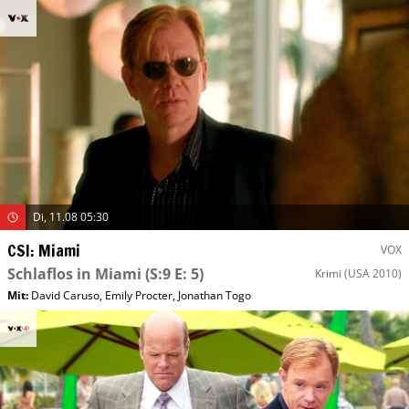
Di, 11.08 05:30
CSI: Miami
VOX
Schlaflos in Miami
(S:9 E: 5)
Krimi
(USA 2010)
Mit
:
David Caruso
,
Emily Procter
,
Jonathan Togo