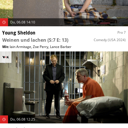
Do, 06.08 14:10
Young Sheldon
Pro 7
Weinen und lachen
(S:7 E: 13)
Comedy
(USA 2024)
Mit
:
Iain Armitage
,
Zoe Perry
,
Lance Barber
Do, 06.08 12:25