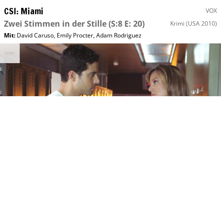
CSI: Miami
VOX
Zwei Stimmen in der Stille
(S:8 E: 20)
Krimi
(USA 2010)
Mit
:
David Caruso
,
Emily Procter
,
Adam Rodriguez
So, 09.08 20:15
CSI: Miami
NITRO
Vertippt
(S:4 E: 21)
Krimi
(USA 2006)
Mit
:
David Caruso
,
Emily Procter
,
Adam Rodriguez