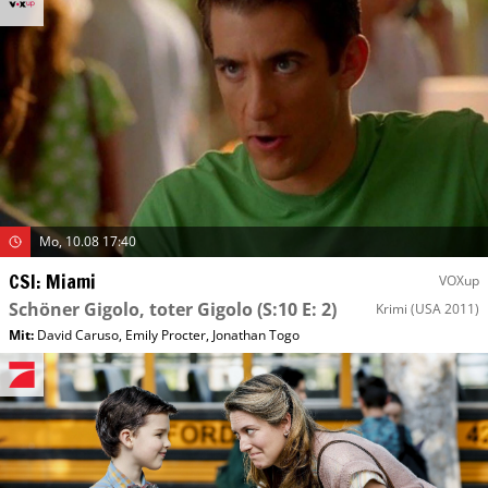
Mo, 10.08 17:40
CSI: Miami
VOXup
Schöner Gigolo, toter Gigolo
(S:10 E: 2)
Krimi
(USA 2011)
Mit
:
David Caruso
,
Emily Procter
,
Jonathan Togo