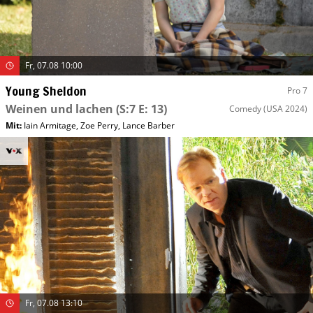
Fr, 07.08 10:00
Young Sheldon
Pro 7
Weinen und lachen
(S:7 E: 13)
Comedy
(USA 2024)
Mit
:
Iain Armitage
,
Zoe Perry
,
Lance Barber
Fr, 07.08 13:10