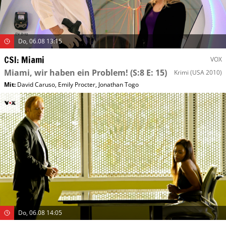
Do, 06.08 13:15
CSI: Miami
VOX
Miami, wir haben ein Problem!
(S:8 E: 15)
Krimi
(USA 2010)
Mit
:
David Caruso
,
Emily Procter
,
Jonathan Togo
Do, 06.08 14:05