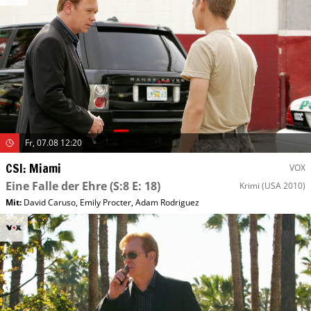
Fr, 07.08 12:20
CSI: Miami
VOX
Eine Falle der Ehre
(S:8 E: 18)
Krimi
(USA 2010)
Mit
:
David Caruso
,
Emily Procter
,
Adam Rodriguez