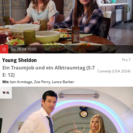
Do, 06.08 10:05
Young Sheldon
Pro 7
Ein Traumjob und ein Albtraumtag
(S:7
Comedy
(USA 2024)
E: 12)
Mit
:
Iain Armitage
,
Zoe Perry
,
Lance Barber