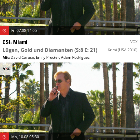
Fr, 07.08 14:05
CSI: Miami
VOX
Lügen, Gold und Diamanten
(S:8 E: 21)
Krimi
(USA 2010)
Mit
:
David Caruso
,
Emily Procter
,
Adam Rodriguez
Mo, 10.08 05:30