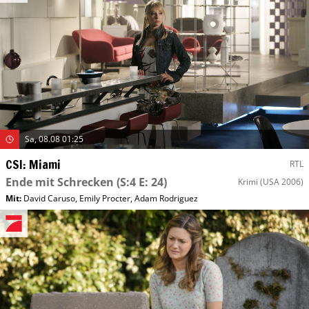
Sa, 08.08 01:25
CSI: Miami
RTL
Ende mit Schrecken
(S:4 E: 24)
Krimi
(USA 2006)
Mit
:
David Caruso
,
Emily Procter
,
Adam Rodriguez