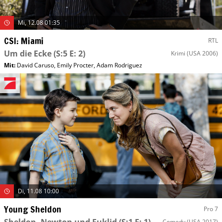
Mi, 12.08 01:35
CSI: Miami
RTL
Um die Ecke
(S:5 E: 2)
Krimi
(USA 2006)
Mit
:
David Caruso
,
Emily Procter
,
Adam Rodriguez
Di, 11.08 10:00
Young Sheldon
Pro 7
Comedy
(USA 2017)