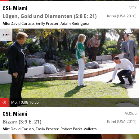
CSI: Miami
VOX
Lügen, Gold und Diamanten
(S:8 E: 21)
Krimi
(USA 2010)
Mit
:
David Caruso
,
Emily Procter
,
Adam Rodriguez
Mo, 10.08 16:55
CSI: Miami
VOXup
Bizarr
(S:9 E: 21)
Krimi
(USA 2011)
Mit
:
David Caruso
,
Emily Procter
,
Robert Parks-Valletta