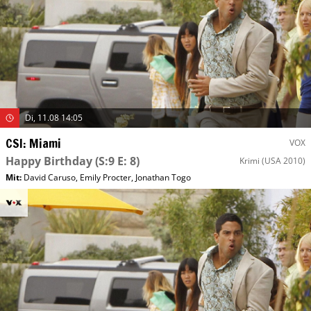
Di, 11.08 14:05
CSI: Miami
VOX
Happy Birthday
(S:9 E: 8)
Krimi
(USA 2010)
Mit
:
David Caruso
,
Emily Procter
,
Jonathan Togo