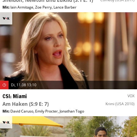
Sheldon, Newton und Euklid
(S:1 E: 1)
Mit
:
Iain Armitage
,
Zoe Perry
,
Lance Barber
Di, 11.08 13:10
CSI: Miami
VOX
Am Haken
(S:9 E: 7)
Krimi
(USA 2010)
Mit
:
David Caruso
,
Emily Procter
,
Jonathan Togo