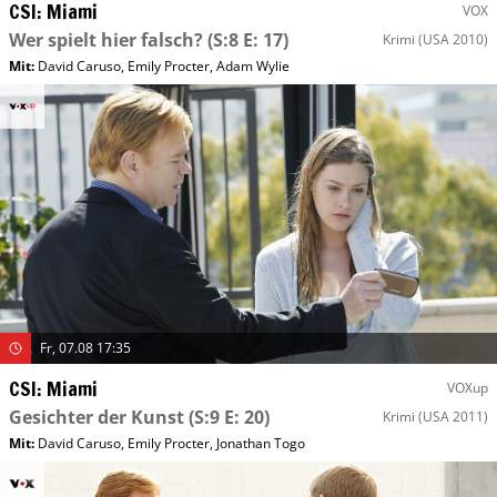
CSI: Miami
VOX
Wer spielt hier falsch?
(S:8 E: 17)
Krimi
(USA 2010)
Mit
:
David Caruso
,
Emily Procter
,
Adam Wylie
Fr, 07.08 17:35
CSI: Miami
VOXup
Gesichter der Kunst
(S:9 E: 20)
Krimi
(USA 2011)
Mit
:
David Caruso
,
Emily Procter
,
Jonathan Togo