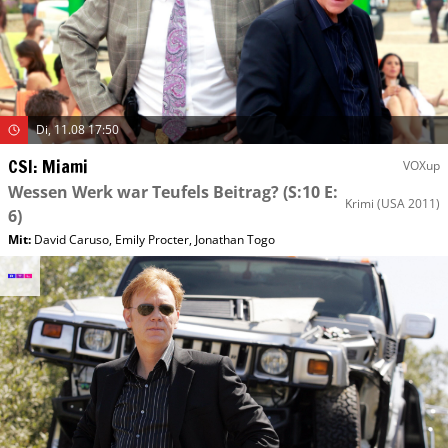
Di, 11.08 17:50
CSI: Miami
VOXup
Wessen Werk war Teufels Beitrag?
(S:10 E:
Krimi
(USA 2011)
6)
Mit
:
David Caruso
,
Emily Procter
,
Jonathan Togo