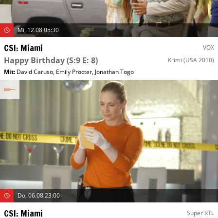
Mi, 12.08 05:30
CSI: Miami
VOX
Happy Birthday
(S:9 E: 8)
Krimi
(USA 2010)
Mit
:
David Caruso
,
Emily Procter
,
Jonathan Togo
Do, 06.08 23:00
CSI: Miami
Super RTL