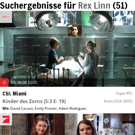
Suchergebnisse für
Rex Linn
(
51
)
Do, 06.08 22:05
CSI: Miami
Super RTL
Kinder des Zorns
(S:3 E: 19)
Krimi
(USA 2005)
Mit
:
David Caruso
,
Emily Procter
,
Adam Rodriguez