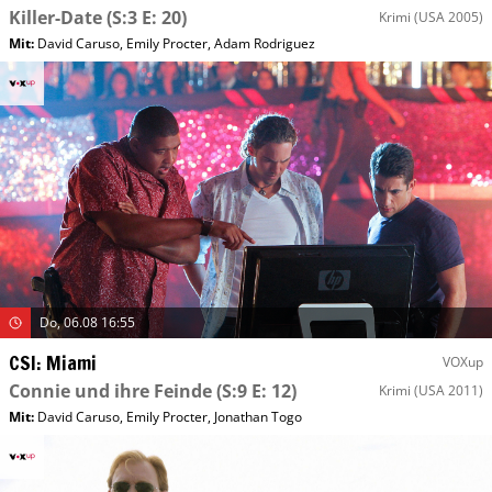
Killer-Date
(S:3 E: 20)
Krimi
(USA 2005)
Mit
:
David Caruso
,
Emily Procter
,
Adam Rodriguez
Do, 06.08 16:55
CSI: Miami
VOXup
Connie und ihre Feinde
(S:9 E: 12)
Krimi
(USA 2011)
Mit
:
David Caruso
,
Emily Procter
,
Jonathan Togo