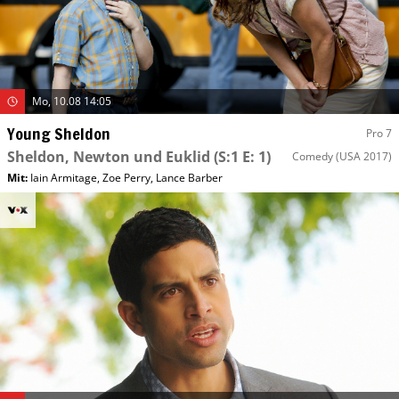
Mo, 10.08 14:05
Young Sheldon
Pro 7
Sheldon, Newton und Euklid
(S:1 E: 1)
Comedy
(USA 2017)
Mit
:
Iain Armitage
,
Zoe Perry
,
Lance Barber