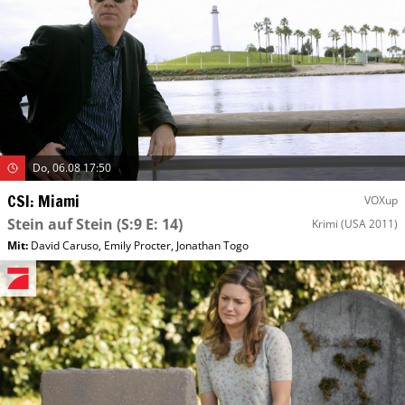
Do, 06.08 17:50
CSI: Miami
VOXup
Stein auf Stein
(S:9 E: 14)
Krimi
(USA 2011)
Mit
:
David Caruso
,
Emily Procter
,
Jonathan Togo