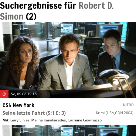
Suchergebnisse für
Robert D.
Simon
(
2
)
So, 09.08 19:15
CSI: New York
NITRO
Seine letzte Fahrt
(S:1 E: 3)
Krimi
(USA,CDN 2004)
Mit
:
Gary Sinise
,
Melina Kanakaredes
,
Carmine Giovinazzo