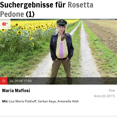
Suchergebnisse für
Rosetta
Pedone
(
1
)
So, 09.08 17:00
Maria Mafiosi
3sat
Krimi
(D 2017)
Mit
:
Lisa Maria Potthoff
,
Serkan Kaya
,
Antonella Attili