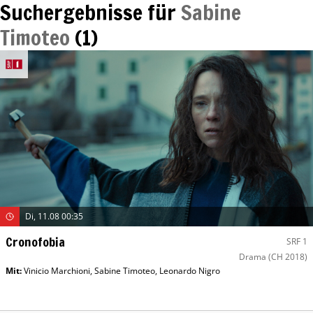
Suchergebnisse für
Sabine
Timoteo
(
1
)
Di, 11.08 00:35
Cronofobia
SRF 1
Drama
(CH 2018)
Mit
:
Vinicio Marchioni
,
Sabine Timoteo
,
Leonardo Nigro