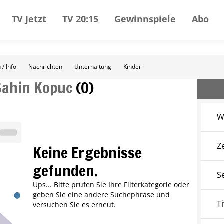
TV Jetzt
TV 20:15
Gewinnspiele
Abo
 / Info
Nachrichten
Unterhaltung
Kinder
Sahin Kopuc
(
0
)
W
Z
Keine Ergebnisse
gefunden.
S
Ups... Bitte prufen Sie Ihre Filterkategorie oder
geben Sie eine andere Suchephrase und
Ti
versuchen Sie es erneut.