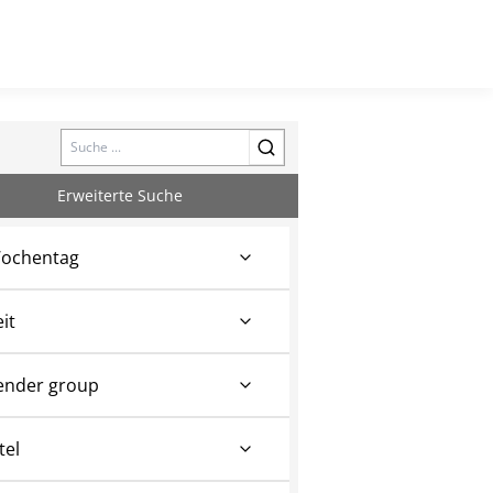
Search
Erweiterte Suche
ochentag
eit
ender group
tel