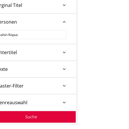
rginal Titel
ersonen
ersonen
ntertitel
exte
aster-Filter
enreauswahl
Suche