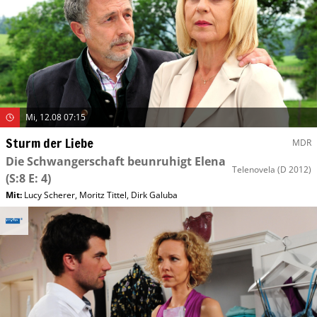
Mi, 12.08 07:15
Sturm der Liebe
MDR
Die Schwangerschaft beunruhigt Elena
Telenovela
(D 2012)
(S:8 E: 4)
Mit
:
Lucy Scherer
,
Moritz Tittel
,
Dirk Galuba