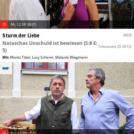
Mi, 12.08 08:05
Sturm der Liebe
MDR
Nataschas Unschuld ist bewiesen
(S:8 E:
Telenovela
(D 2012)
5)
Mit
:
Moritz Tittel
,
Lucy Scherer
,
Melanie Wiegmann
Do, 13.08 07:15