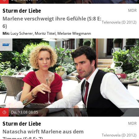
Sturm der Liebe
MDR
Marlene verschweigt ihre Gefühle
(S:8 E:
Telenovela
(D 2012)
6)
Mit
:
Lucy Scherer
,
Moritz Tittel
,
Melanie Wiegmann
Do, 13.08 08:05
Sturm der Liebe
MDR
Natascha wirft Marlene aus dem
Telenovela
(D 2012)