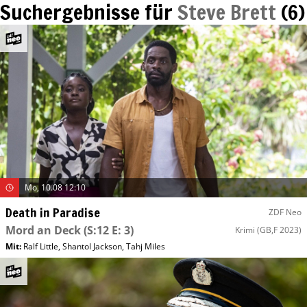
Suchergebnisse für
Steve Brett
(
6
)
Mo, 10.08 12:10
Death in Paradise
ZDF Neo
Mord an Deck
(S:12 E: 3)
Krimi
(GB,F 2023)
Mit
:
Ralf Little
,
Shantol Jackson
,
Tahj Miles