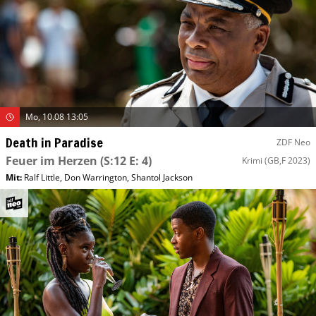
Mo, 10.08 13:05
Death in Paradise
ZDF Neo
Feuer im Herzen
(S:12 E: 4)
Krimi
(GB,F 2023)
Mit
:
Ralf Little
,
Don Warrington
,
Shantol Jackson