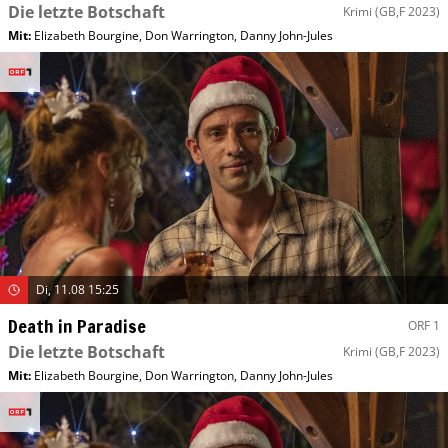
Die letzte Botschaft
Krimi
(GB,F 2023)
Mit
:
Elizabeth Bourgine
,
Don Warrington
,
Danny John-Jules
Di, 11.08 15:25
Death in Paradise
ORF 1
Die letzte Botschaft
Krimi
(GB,F 2023)
Mit
:
Elizabeth Bourgine
,
Don Warrington
,
Danny John-Jules