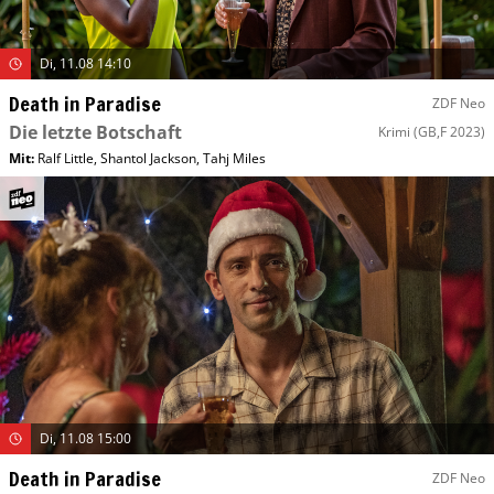
Di, 11.08 14:10
Death in Paradise
ZDF Neo
Die letzte Botschaft
Krimi
(GB,F 2023)
Mit
:
Ralf Little
,
Shantol Jackson
,
Tahj Miles
Di, 11.08 15:00
Death in Paradise
ZDF Neo