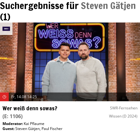
Suchergebnisse für
Steven Gätjen
(
1
)
Fr, 14.08 14:25
Wer weiß denn sowas?
SWR-Fernsehen
(E: 1106)
Wissen
(D 2024)
Moderator
:
Kai Pflaume
Guest
:
Steven Gätjen
,
Paul Fischer