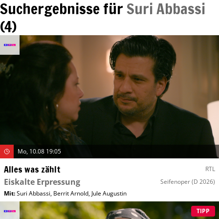
Suchergebnisse für
Suri Abbassi
(
4
)
Mo, 10.08 19:05
Alles was zählt
RTL
Eiskalte Erpressung
Seifenoper
(D 2026)
Mit
:
Suri Abbassi
,
Berrit Arnold
,
Jule Augustin
TIPP