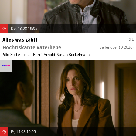
Do, 13.08 19:05
Alles was zählt
RTL
Hochriskante Vaterliebe
Seifenoper
(D 2026)
Mit
:
Suri Abbassi
,
Berrit Arnold
,
Stefan Bockelmann
Fr, 14.08 19:05