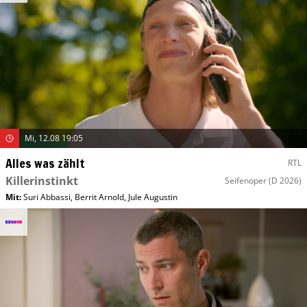
Mi, 12.08 19:05
Alles was zählt
RTL
Killerinstinkt
Seifenoper
(D 2026)
Mit
:
Suri Abbassi
,
Berrit Arnold
,
Jule Augustin