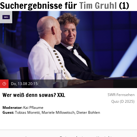
Suchergebnisse für
Tim Gruhl
(
1
)
Do, 13.08 20:15
Wer weiß denn sowas? XXL
SWR-Fernsehen
Quiz
(D 2025)
Moderator
:
Kai Pflaume
Guest
:
Tobias Moretti
,
Mariele Millowitsch
,
Dieter Bohlen