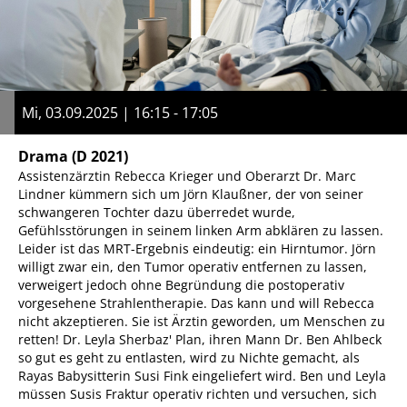
Mi, 03.09.2025 | 16:15 - 17:05
Drama
(D 2021)
Assistenzärztin Rebecca Krieger und Oberarzt Dr. Marc
Lindner kümmern sich um Jörn Klaußner, der von seiner
schwangeren Tochter dazu überredet wurde,
Gefühlsstörungen in seinem linken Arm abklären zu lassen.
Leider ist das MRT-Ergebnis eindeutig: ein Hirntumor. Jörn
willigt zwar ein, den Tumor operativ entfernen zu lassen,
verweigert jedoch ohne Begründung die postoperativ
vorgesehene Strahlentherapie. Das kann und will Rebecca
nicht akzeptieren. Sie ist Ärztin geworden, um Menschen zu
retten! Dr. Leyla Sherbaz' Plan, ihren Mann Dr. Ben Ahlbeck
so gut es geht zu entlasten, wird zu Nichte gemacht, als
Rayas Babysitterin Susi Fink eingeliefert wird. Ben und Leyla
müssen Susis Fraktur operativ richten und versuchen, sich