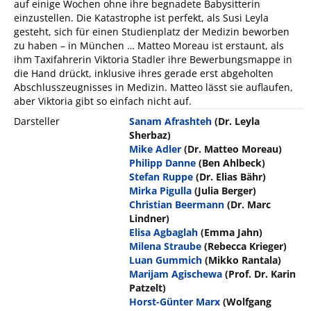
auf einige Wochen ohne ihre begnadete Babysitterin
einzustellen. Die Katastrophe ist perfekt, als Susi Leyla
gesteht, sich für einen Studienplatz der Medizin beworben
zu haben – in München … Matteo Moreau ist erstaunt, als
ihm Taxifahrerin Viktoria Stadler ihre Bewerbungsmappe in
die Hand drückt, inklusive ihres gerade erst abgeholten
Abschlusszeugnisses in Medizin. Matteo lässt sie auflaufen,
aber Viktoria gibt so einfach nicht auf.
Darsteller
Sanam Afrashteh
(Dr. Leyla
Sherbaz)
Mike Adler
(Dr. Matteo Moreau)
Philipp Danne
(Ben Ahlbeck)
Stefan Ruppe
(Dr. Elias Bähr)
Mirka Pigulla
(Julia Berger)
Christian Beermann
(Dr. Marc
Lindner)
Elisa Agbaglah
(Emma Jahn)
Milena Straube
(Rebecca Krieger)
Luan Gummich
(Mikko Rantala)
Marijam Agischewa
(Prof. Dr. Karin
Patzelt)
Horst-Günter Marx
(Wolfgang