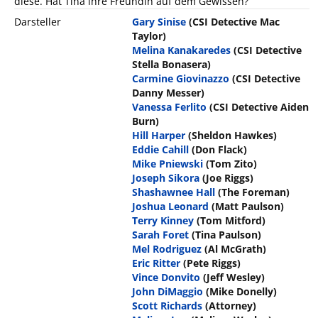
diese. Hat Tina ihre Freundin auf dem Gewissen?
Darsteller
Gary Sinise
(CSI Detective Mac
Taylor)
Melina Kanakaredes
(CSI Detective
Stella Bonasera)
Carmine Giovinazzo
(CSI Detective
Danny Messer)
Vanessa Ferlito
(CSI Detective Aiden
Burn)
Hill Harper
(Sheldon Hawkes)
Eddie Cahill
(Don Flack)
Mike Pniewski
(Tom Zito)
Joseph Sikora
(Joe Riggs)
Shashawnee Hall
(The Foreman)
Joshua Leonard
(Matt Paulson)
Terry Kinney
(Tom Mitford)
Sarah Foret
(Tina Paulson)
Mel Rodriguez
(Al McGrath)
Eric Ritter
(Pete Riggs)
Vince Donvito
(Jeff Wesley)
John DiMaggio
(Mike Donelly)
Scott Richards
(Attorney)