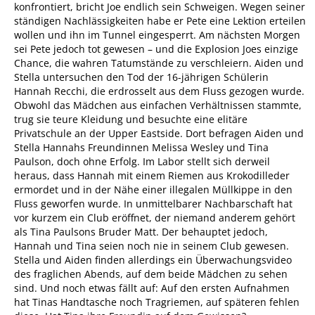
konfrontiert, bricht Joe endlich sein Schweigen. Wegen seiner
ständigen Nachlässigkeiten habe er Pete eine Lektion erteilen
wollen und ihn im Tunnel eingesperrt. Am nächsten Morgen
sei Pete jedoch tot gewesen – und die Explosion Joes einzige
Chance, die wahren Tatumstände zu verschleiern. Aiden und
Stella untersuchen den Tod der 16-jährigen Schülerin
Hannah Recchi, die erdrosselt aus dem Fluss gezogen wurde.
Obwohl das Mädchen aus einfachen Verhältnissen stammte,
trug sie teure Kleidung und besuchte eine elitäre
Privatschule an der Upper Eastside. Dort befragen Aiden und
Stella Hannahs Freundinnen Melissa Wesley und Tina
Paulson, doch ohne Erfolg. Im Labor stellt sich derweil
heraus, dass Hannah mit einem Riemen aus Krokodilleder
ermordet und in der Nähe einer illegalen Müllkippe in den
Fluss geworfen wurde. In unmittelbarer Nachbarschaft hat
vor kurzem ein Club eröffnet, der niemand anderem gehört
als Tina Paulsons Bruder Matt. Der behauptet jedoch,
Hannah und Tina seien noch nie in seinem Club gewesen.
Stella und Aiden finden allerdings ein Überwachungsvideo
des fraglichen Abends, auf dem beide Mädchen zu sehen
sind. Und noch etwas fällt auf: Auf den ersten Aufnahmen
hat Tinas Handtasche noch Tragriemen, auf späteren fehlen