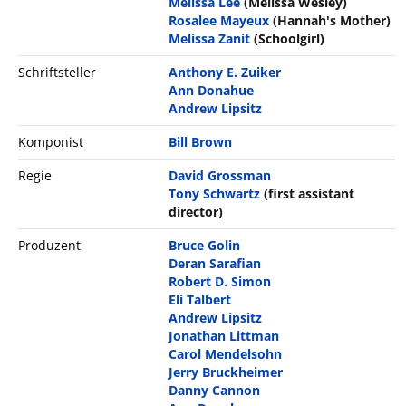
Melissa Lee
(Melissa Wesley)
Rosalee Mayeux
(Hannah's Mother)
Melissa Zanit
(Schoolgirl)
Schriftsteller
Anthony E. Zuiker
Ann Donahue
Andrew Lipsitz
Komponist
Bill Brown
Regie
David Grossman
Tony Schwartz
(first assistant
director)
Produzent
Bruce Golin
Deran Sarafian
Robert D. Simon
Eli Talbert
Andrew Lipsitz
Jonathan Littman
Carol Mendelsohn
Jerry Bruckheimer
Danny Cannon