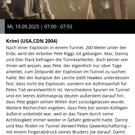
Mi, 10.09.2025 | 07:00 - 07:55
Krimi
(USA,CDN 2004)
Nach einer Explosion in einem Tunnel, 200 Meter unter der
Erde, wird der Arbeiter Pete Riggs tot geborgen. Mac, Danny
und Don Flack befragen die Tunnelarbeiter, doch keiner von
ihnen will wissen, was Pete, der eigentlich nur über Tage
arbeitet, zum Zeitpunkt der Explosion im Tunnel zu suchen
hatte. Bei der Autopsie der Leiche stellt Hawkes unterdessen
fest, dass nicht die Explosion, sondern ein Asthmaanfall für
Petes Tod verantwortlich ist. Verschiedene Spuren im Tunnel
und ein leeres Asthmaspray deuten außerdem darauf hin,
dass Pete gegen seinen Willen dort zurückgelassen wurde.
Weitere Recherchen ergeben, dass Pete bei seinen Kollegen
äußerst unbeliebt war, weil er das Team durch seine
Achtlosigkeit immer wieder in Gefahr gebracht hatte. Danny
und Mac finden im Tunnel derweil Petes Gewerkschaftsring –
mit einem Fingerabdruck seines Bruders Joe darauf. Damit