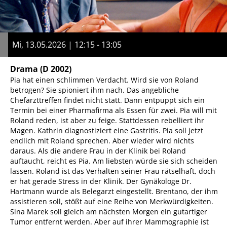
Mi, 13.05.2026 | 12:15 - 13:05
Drama
(D 2002)
Pia hat einen schlimmen Verdacht. Wird sie von Roland
betrogen? Sie spioniert ihm nach. Das angebliche
Chefarzttreffen findet nicht statt. Dann entpuppt sich ein
Termin bei einer Pharmafirma als Essen für zwei. Pia will mit
Roland reden, ist aber zu feige. Stattdessen rebelliert ihr
Magen. Kathrin diagnostiziert eine Gastritis. Pia soll jetzt
endlich mit Roland sprechen. Aber wieder wird nichts
daraus. Als die andere Frau in der Klinik bei Roland
auftaucht, reicht es Pia. Am liebsten würde sie sich scheiden
lassen. Roland ist das Verhalten seiner Frau rätselhaft, doch
er hat gerade Stress in der Klinik. Der Gynäkologe Dr.
Hartmann wurde als Belegarzt eingestellt. Brentano, der ihm
assistieren soll, stößt auf eine Reihe von Merkwürdigkeiten.
Sina Marek soll gleich am nächsten Morgen ein gutartiger
Tumor entfernt werden. Aber auf ihrer Mammographie ist