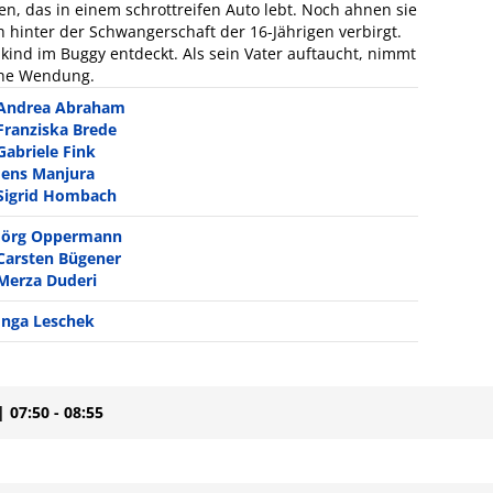
n, das in einem schrottreifen Auto lebt. Noch ahnen sie
 hinter der Schwangerschaft der 16-Jährigen verbirgt.
nkind im Buggy entdeckt. Als sein Vater auftaucht, nimmt
che Wendung.
Andrea Abraham
Franziska Brede
Gabriele Fink
Jens Manjura
Sigrid Hombach
Jörg Oppermann
Carsten Bügener
Merza Duderi
Inga Leschek
| 07:50 - 08:55