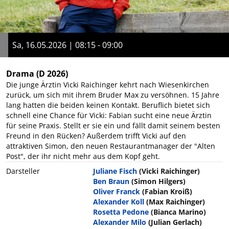
Sa, 16.05.2026 | 08:15 - 09:00
Drama
(D 2026)
Die junge Ärztin Vicki Raichinger kehrt nach Wiesenkirchen
zurück, um sich mit ihrem Bruder Max zu versöhnen. 15 Jahre
lang hatten die beiden keinen Kontakt. Beruflich bietet sich
schnell eine Chance für Vicki: Fabian sucht eine neue Ärztin
für seine Praxis. Stellt er sie ein und fällt damit seinem besten
Freund in den Rücken? Außerdem trifft Vicki auf den
attraktiven Simon, den neuen Restaurantmanager der "Alten
Post", der ihr nicht mehr aus dem Kopf geht.
Darsteller
Juliane Fisch
(Vicki Raichinger)
Ben Braun
(Simon Hilgers)
Oliver Franck
(Fabian Kroiß)
Alexander Koll
(Max Raichinger)
Rosetta Pedone
(Bianca Marino)
Alexander Milo
(Julian Gerlach)