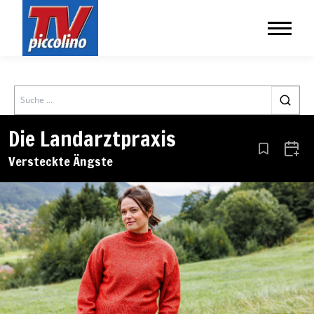
Search
Die Landarztpraxis
Aus den Le
Zum 
Versteckte Ängste