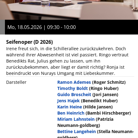
Mo, 18.05.2026 | 09:30 - 10:00
Seifenoper
(D 2026)
Irene freut sich, in die Schillerallee zurückzukehren. Doch
während ihrer Abwesenheit ist viel passiert. Ringo vertraut
Benedikts Rat, Julius gehen zu lassen, um ihn
zurückzubekommen, aber liegt er damit richtig? Ronja ist
beeindruckt von Nurays Umgang mit Liebeskummer.
Darsteller
Ramon Ademes
(Roger Schmitz)
Timothy Boldt
(Ringo Huber)
Guido Broscheit
(Jori Jansen)
Jens Hajek
(Benedikt Huber)
Karin Heine
(Hilde Jansen)
Ben Heinrich
(Bambi Hirschberger)
Miriam Lahnstein
(Patrizia
Neumann-goldberg)
Bettine Langehein
(Stella Neumann-
goldberg)