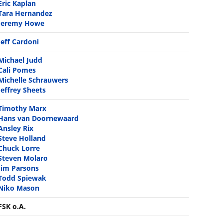
Eric Kaplan
Tara Hernandez
Jeremy Howe
Jeff Cardoni
Michael Judd
Cali Pomes
Michelle Schrauwers
Jeffrey Sheets
Timothy Marx
Hans van Doornewaard
Ansley Rix
Steve Holland
Chuck Lorre
Steven Molaro
Jim Parsons
Todd Spiewak
Niko Mason
FSK o.A.