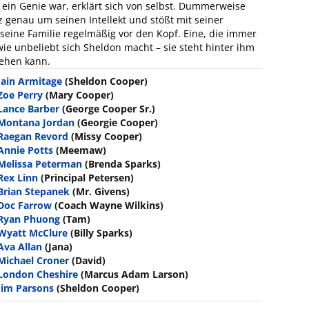
ein Genie war, erklärt sich von selbst. Dummerweise
 genau um seinen Intellekt und stößt mit seiner
seine Familie regelmäßig vor den Kopf. Eine, die immer
 wie unbeliebt sich Sheldon macht – sie steht hinter ihm
gehen kann.
Iain Armitage
(Sheldon Cooper)
Zoe Perry
(Mary Cooper)
Lance Barber
(George Cooper Sr.)
Montana Jordan
(Georgie Cooper)
Raegan Revord
(Missy Cooper)
Annie Potts
(Meemaw)
Melissa Peterman
(Brenda Sparks)
Rex Linn
(Principal Petersen)
Brian Stepanek
(Mr. Givens)
Doc Farrow
(Coach Wayne Wilkins)
Ryan Phuong
(Tam)
Wyatt McClure
(Billy Sparks)
Ava Allan
(Jana)
Michael Croner
(David)
London Cheshire
(Marcus Adam Larson)
Jim Parsons
(Sheldon Cooper)