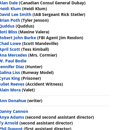
Alan Dale
(Canadian Consul General Dubay)
Heidi Klum
(Heidi Klum)
David Lee Smith
(IAB Sergeant Rick Stetler)
Brian Poth
(Tyler Jenson)
Quddus
(Quddus)
Boti Bliss
(Maxine Valera)
Robert John Burke
(FBI Agent Jim Resdon)
Chad Lowe
(Scott Mandeville)
April Scott
(Tess Kimball)
Ana Mercedes
(Mrs. Cormier)
W. Paul Bodie
Jennifer Díaz
(Hunter)
Galina Liss
(Runway Model)
Cyrus King
(Prisoner)
Juliet Reeves
(Accident Witness)
Alain Mora
(Valet)
Ann Donahue
(writer)
Danny Cannon
Anya Adams
(second second assistant director)
Ty Arnold
(second assistant director)
Phil Dupont
(first assistant director)