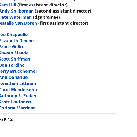
Sam Hill
(first assistant director)
Andy Spilkoman
(second assistant director)
Pete Waterman
(dga trainee)
Natalie Van Doren
(first assistant director)
Joe Chappelle
Elizabeth Devine
Bruce Golin
Steven Maeda
Scott Shiffman
Don Tardino
Jerry Bruckheimer
Ann Donahue
Jonathan Littman
Carol Mendelsohn
Anthony E. Zuiker
Scott Lautanen
Corinne Marrinan
FSK 12