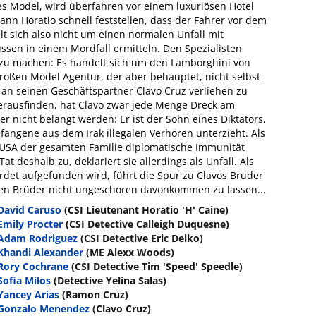
es Model, wird überfahren vor einem luxuriösen Hotel
n Horatio schnell feststellen, dass der Fahrer vor dem
lt sich also nicht um einen normalen Unfall mit
sen in einem Mordfall ermitteln. Den Spezialisten
g zu machen: Es handelt sich um den Lamborghini von
großen Model Agentur, der aber behauptet, nicht selbst
an seinen Geschäftspartner Clavo Cruz verliehen zu
herausfinden, hat Clavo zwar jede Menge Dreck am
er nicht belangt werden: Er ist der Sohn eines Diktators,
angene aus dem Irak illegalen Verhören unterzieht. Als
 USA der gesamten Familie diplomatische Immunität
 deshalb zu, deklariert sie allerdings als Unfall. Als
rdet aufgefunden wird, führt die Spur zu Clavos Bruder
en Brüder nicht ungeschoren davonkommen zu lassen...
David Caruso
(CSI Lieutenant Horatio 'H' Caine)
Emily Procter
(CSI Detective Calleigh Duquesne)
Adam Rodriguez
(CSI Detective Eric Delko)
Khandi Alexander
(ME Alexx Woods)
Rory Cochrane
(CSI Detective Tim 'Speed' Speedle)
Sofia Milos
(Detective Yelina Salas)
Yancey Arias
(Ramon Cruz)
Gonzalo Menendez
(Clavo Cruz)