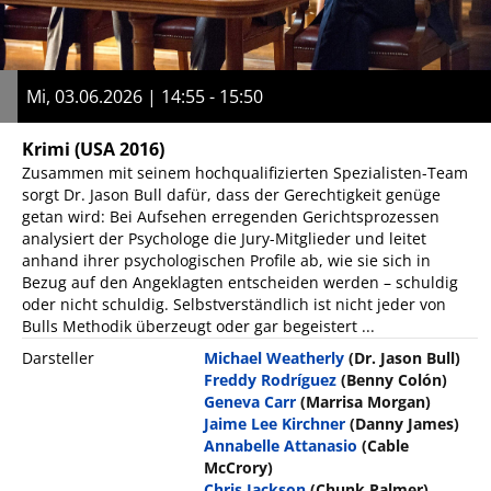
Mi, 03.06.2026 | 14:55 - 15:50
Krimi
(USA 2016)
Zusammen mit seinem hochqualifizierten Spezialisten-Team
sorgt Dr. Jason Bull dafür, dass der Gerechtigkeit genüge
getan wird: Bei Aufsehen erregenden Gerichtsprozessen
analysiert der Psychologe die Jury-Mitglieder und leitet
anhand ihrer psychologischen Profile ab, wie sie sich in
Bezug auf den Angeklagten entscheiden werden – schuldig
oder nicht schuldig. Selbstverständlich ist nicht jeder von
Bulls Methodik überzeugt oder gar begeistert ...
Darsteller
Michael Weatherly
(Dr. Jason Bull)
Freddy Rodríguez
(Benny Colón)
Geneva Carr
(Marrisa Morgan)
Jaime Lee Kirchner
(Danny James)
Annabelle Attanasio
(Cable
McCrory)
Chris Jackson
(Chunk Palmer)