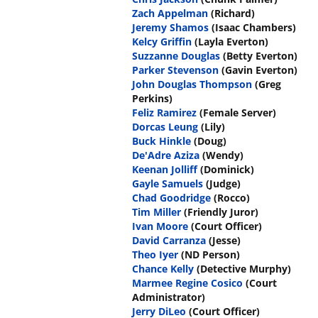
Zach Appelman
(Richard)
Jeremy Shamos
(Isaac Chambers)
Kelcy Griffin
(Layla Everton)
Suzzanne Douglas
(Betty Everton)
Parker Stevenson
(Gavin Everton)
John Douglas Thompson
(Greg
Perkins)
Feliz Ramirez
(Female Server)
Dorcas Leung
(Lily)
Buck Hinkle
(Doug)
De'Adre Aziza
(Wendy)
Keenan Jolliff
(Dominick)
Gayle Samuels
(Judge)
Chad Goodridge
(Rocco)
Tim Miller
(Friendly Juror)
Ivan Moore
(Court Officer)
David Carranza
(Jesse)
Theo Iyer
(ND Person)
Chance Kelly
(Detective Murphy)
Marmee Regine Cosico
(Court
Administrator)
Jerry DiLeo
(Court Officer)