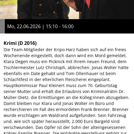
Mo, 22.06.2026 | 15:10 - 16:00
Krimi
(D 2016)
Die Team-Mitglieder der Kripo Harz haben sich auf ein freies
Wochenende eingestellt, doch dann wird ein Mord gemeldet.
Klara Degen muss ein Picknick mit ihrem neuen Freund, dem
Tischlermeister Lutz Christoph, abbrechen. Jonas Wolter hätte
ebenfalls ein Date gehabt und Tom Ollenhauer ist beim
Schlachtfest in der elterlichen Fleischerei eingeplant.
Hauptkommissar Paul Kleinert muss zum 70. Geburtstag
seiner Mutter und erhält die Erlaubnis von Kriminalrätin Dr.
Müller-Dietz, die Ermittlungen an die Kolleg:innen abzugeben.
Damit bleiben nur Klara und Jonas Wolter im Büro und
recherchieren im Fall des ermordeten Frank Brenner. Brenner
wurde erschlagen am Waldrand aufgefunden. Sein Fahrzeug
und, wie sich später herausstellt, 2.000 Euro Bargeld sind
verschwunden. Das Opfer ist der Sohn der alteingesessenen
Köhler-Familie Brenner. Die Holzkohle-Herstellung gehört zur