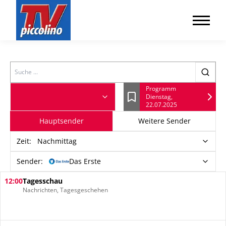
Search
Programm
Dienstag,
Lesezeichen
22.07.2025
Hauptsender
Weitere Sender
Zeit
:
Nachmittag
Sender:
Das Erste
12:00
Tagesschau
Nachrichten, Tagesgeschehen