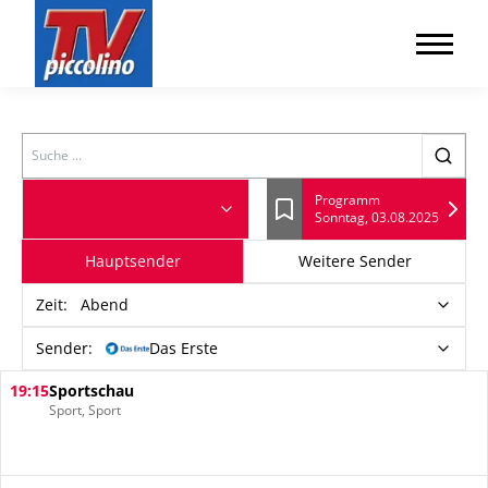
Search
Programm
Sonntag, 03.08.2025
Lesezeichen
Hauptsender
Weitere Sender
Zeit
:
Abend
Sender:
Das Erste
19:15
Sportschau
Sport, Sport