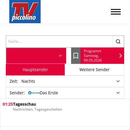
Search
Programm
Samstag,
Lesezeichen
09.05.2026
Hauptsender
Weitere Sender
Zeit
:
Nachts
Sender:
Das Erste
01:25
Tagesschau
Nachrichten, Tagesgeschehen