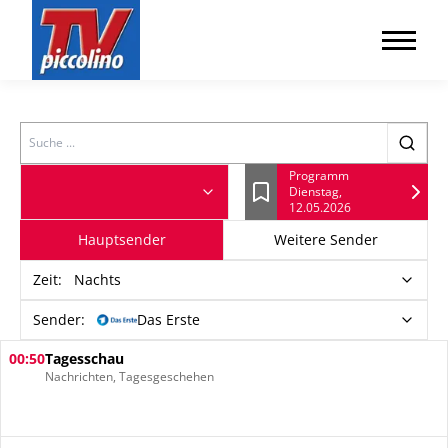
Search
Programm
Dienstag,
Lesezeichen
12.05.2026
Hauptsender
Weitere Sender
Zeit
:
Nachts
Sender:
Das Erste
00:50
Tagesschau
Nachrichten, Tagesgeschehen