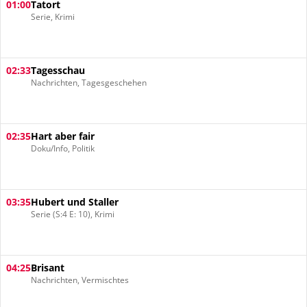
01:00
Tatort
Serie, Krimi
02:33
Tagesschau
Nachrichten, Tagesgeschehen
02:35
Hart aber fair
Doku/Info, Politik
03:35
Hubert und Staller
Serie (S:4 E: 10), Krimi
04:25
Brisant
Nachrichten, Vermischtes