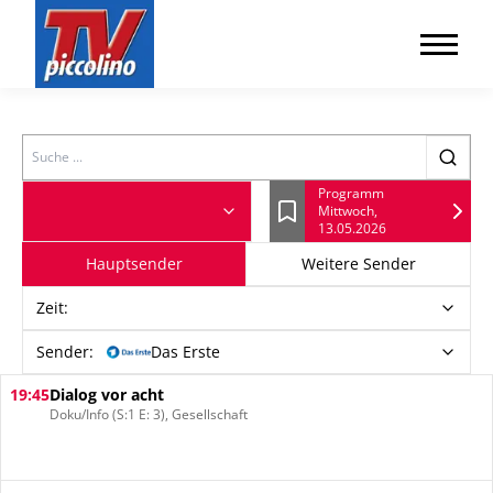
Search
Programm
Mittwoch,
Lesezeichen
13.05.2026
Hauptsender
Weitere Sender
Zeit
:
Sender:
Das Erste
19:45
Dialog vor acht
Doku/Info (S:1 E: 3), Gesellschaft