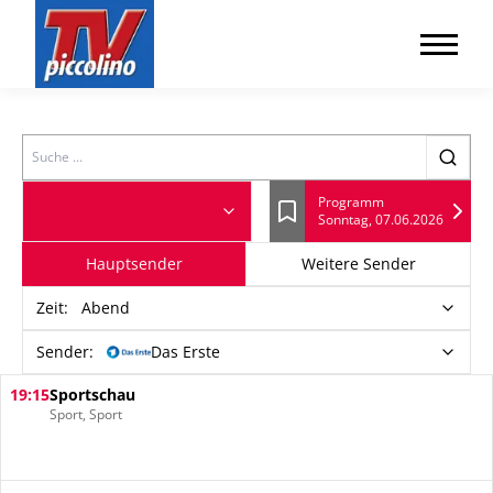
Search
Programm
Sonntag, 07.06.2026
Lesezeichen
Hauptsender
Weitere Sender
Zeit
:
Abend
Sender:
Das Erste
19:15
Sportschau
Sport, Sport