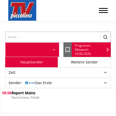
Search
Programm
Mittwoch,
Lesezeichen
10.06.2026
Hauptsender
Weitere Sender
Zeit
:
Sender:
Das Erste
05:00
Report Mainz
Nachrichten, Politik