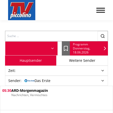
Search
Programm
Donnerstag,
Lesezeichen
18.06.2026
Hauptsender
Weitere Sender
Zeit
:
Sender:
Das Erste
05:30
ARD-Morgenmagazin
Nachrichten, Vermischtes