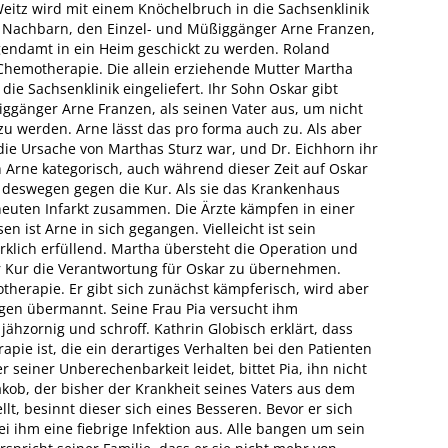
eitz wird mit einem Knöchelbruch in die Sachsenklinik
en Nachbarn, den Einzel- und Müßiggänger Arne Franzen,
ugendamt in ein Heim geschickt zu werden. Roland
Chemotherapie. Die allein erziehende Mutter Martha
ie Sachsenklinik eingeliefert. Ihr Sohn Oskar gibt
ggänger Arne Franzen, als seinen Vater aus, um nicht
u werden. Arne lässt das pro forma auch zu. Als aber
t die Ursache von Marthas Sturz war, und Dr. Eichhorn ihr
h Arne kategorisch, auch während dieser Zeit auf Oskar
 deswegen gegen die Kur. Als sie das Krankenhaus
erneuten Infarkt zusammen. Die Ärzte kämpfen in einer
 ist Arne in sich gegangen. Vielleicht ist sein
rklich erfüllend. Martha übersteht die Operation und
er Kur die Verantwortung für Oskar zu übernehmen.
herapie. Er gibt sich zunächst kämpferisch, wird aber
en übermannt. Seine Frau Pia versucht ihm
 jähzornig und schroff. Kathrin Globisch erklärt, dass
pie ist, die ein derartiges Verhalten bei den Patienten
r seiner Unberechenbarkeit leidet, bittet Pia, ihn nicht
kob, der bisher der Krankheit seines Vaters aus dem
lt, besinnt dieser sich eines Besseren. Bevor er sich
i ihm eine fiebrige Infektion aus. Alle bangen um sein