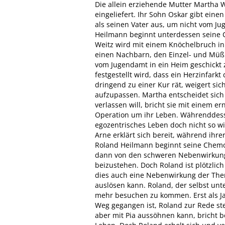
Die allein erziehende Mutter Martha W
eingeliefert. Ihr Sohn Oskar gibt ein
als seinen Vater aus, um nicht vom J
Heilmann beginnt unterdessen seine 
Weitz wird mit einem Knöchelbruch in d
einen Nachbarn, den Einzel- und Müßi
vom Jugendamt in ein Heim geschickt z
festgestellt wird, dass ein Herzinfark
dringend zu einer Kur rät, weigert sic
aufzupassen. Martha entscheidet sich
verlassen will, bricht sie mit einem 
Operation um ihr Leben. Währenddessen
egozentrisches Leben doch nicht so wi
Arne erklärt sich bereit, während ihr
Roland Heilmann beginnt seine Chemot
dann von den schweren Nebenwirkung
beizustehen. Doch Roland ist plötzlich
dies auch eine Nebenwirkung der Thera
auslösen kann. Roland, der selbst unte
mehr besuchen zu kommen. Erst als Ja
Weg gegangen ist, Roland zur Rede stel
aber mit Pia aussöhnen kann, bricht be