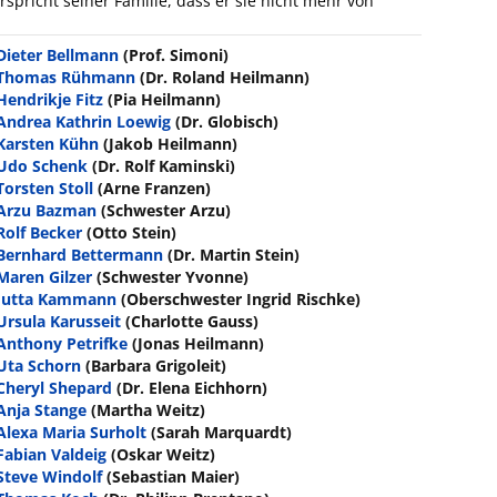
spricht seiner Familie, dass er sie nicht mehr von
Dieter Bellmann
(Prof. Simoni)
Thomas Rühmann
(Dr. Roland Heilmann)
Hendrikje Fitz
(Pia Heilmann)
Andrea Kathrin Loewig
(Dr. Globisch)
Karsten Kühn
(Jakob Heilmann)
Udo Schenk
(Dr. Rolf Kaminski)
Torsten Stoll
(Arne Franzen)
Arzu Bazman
(Schwester Arzu)
Rolf Becker
(Otto Stein)
Bernhard Bettermann
(Dr. Martin Stein)
Maren Gilzer
(Schwester Yvonne)
Jutta Kammann
(Oberschwester Ingrid Rischke)
Ursula Karusseit
(Charlotte Gauss)
Anthony Petrifke
(Jonas Heilmann)
Uta Schorn
(Barbara Grigoleit)
Cheryl Shepard
(Dr. Elena Eichhorn)
Anja Stange
(Martha Weitz)
Alexa Maria Surholt
(Sarah Marquardt)
Fabian Valdeig
(Oskar Weitz)
Steve Windolf
(Sebastian Maier)