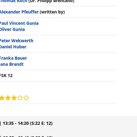
Thomas Koch
(Dr. Philipp Brentano)
Alexander Pfeuffer
(written by)
Paul Vincent Gunia
Oliver Gunia
Peter Wekwerth
Daniel Huber
Franka Bauer
Jana Brandt
FSK 12
| 13:35 - 14:20
(S:22 E: 12)