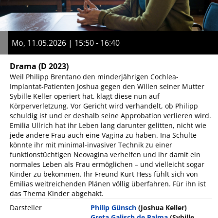
Mo, 11.05.2026 | 15:50 - 16:40
Drama
(D 2023)
Weil Philipp Brentano den minderjährigen Cochlea-
Implantat-Patienten Joshua gegen den Willen seiner Mutter
Sybille Keller operiert hat, klagt diese nun auf
Körperverletzung. Vor Gericht wird verhandelt, ob Philipp
schuldig ist und er deshalb seine Approbation verlieren wird.
Emilia Ullrich hat ihr Leben lang darunter gelitten, nicht wie
jede andere Frau auch eine Vagina zu haben. Ina Schulte
könnte ihr mit minimal-invasiver Technik zu einer
funktionstüchtigen Neovagina verhelfen und ihr damit ein
normales Leben als Frau ermöglichen – und vielleicht sogar
Kinder zu bekommen. Ihr Freund Kurt Hess fühlt sich von
Emilias weitreichenden Plänen völlig überfahren. Für ihn ist
das Thema Kinder abgehakt.
Darsteller
Philip Günsch
(Joshua Keller)
Greta Galisch de Palma
(Sybille