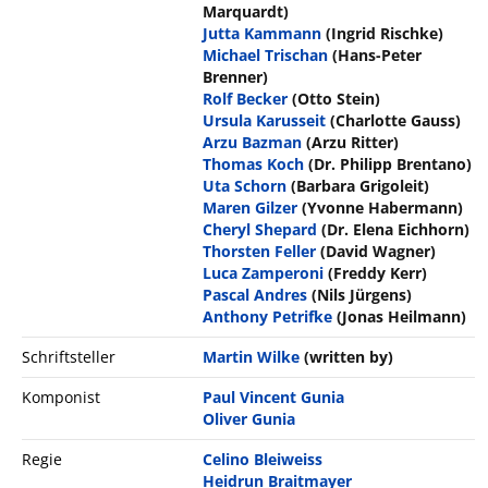
Marquardt)
Jutta Kammann
(Ingrid Rischke)
Michael Trischan
(Hans-Peter
Brenner)
Rolf Becker
(Otto Stein)
Ursula Karusseit
(Charlotte Gauss)
Arzu Bazman
(Arzu Ritter)
Thomas Koch
(Dr. Philipp Brentano)
Uta Schorn
(Barbara Grigoleit)
Maren Gilzer
(Yvonne Habermann)
Cheryl Shepard
(Dr. Elena Eichhorn)
Thorsten Feller
(David Wagner)
Luca Zamperoni
(Freddy Kerr)
Pascal Andres
(Nils Jürgens)
Anthony Petrifke
(Jonas Heilmann)
Schriftsteller
Martin Wilke
(written by)
Komponist
Paul Vincent Gunia
Oliver Gunia
Regie
Celino Bleiweiss
Heidrun Braitmayer