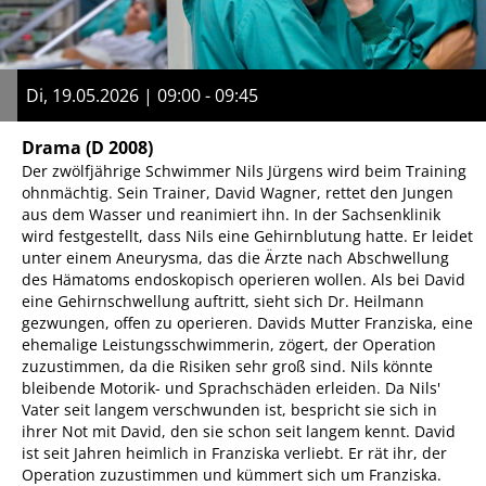
Di, 19.05.2026 | 09:00 - 09:45
Drama
(D 2008)
Der zwölfjährige Schwimmer Nils Jürgens wird beim Training
ohnmächtig. Sein Trainer, David Wagner, rettet den Jungen
aus dem Wasser und reanimiert ihn. In der Sachsenklinik
wird festgestellt, dass Nils eine Gehirnblutung hatte. Er leidet
unter einem Aneurysma, das die Ärzte nach Abschwellung
des Hämatoms endoskopisch operieren wollen. Als bei David
eine Gehirnschwellung auftritt, sieht sich Dr. Heilmann
gezwungen, offen zu operieren. Davids Mutter Franziska, eine
ehemalige Leistungsschwimmerin, zögert, der Operation
zuzustimmen, da die Risiken sehr groß sind. Nils könnte
bleibende Motorik- und Sprachschäden erleiden. Da Nils'
Vater seit langem verschwunden ist, bespricht sie sich in
ihrer Not mit David, den sie schon seit langem kennt. David
ist seit Jahren heimlich in Franziska verliebt. Er rät ihr, der
Operation zuzustimmen und kümmert sich um Franziska.