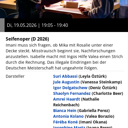
Di, 19.05.2026 | 19:05 - 19:40
Seifenoper
(D 2026)
Imani muss sich fragen, ob Mika mit Rosalie unter einer
Decke steckt. Misstrauisch beginnt sie, Nachforschungen
anzustellen. Isabelle macht mit Ingos Hilfe Valea einen Strich
durch die Rechnung. Das illegale Eindringen bei der
Deutschen Meisterschaft hat ungeahnte Folgen.
Darsteller
Suri Abbassi
(Leyla Öztürk)
Jule Augustin
(Vanessa Steinkamp)
Igor Dolgatschew
(Deniz Öztürk)
Shaolyn Fernandez
(Charlotte Beer)
Amrei Haardt
(Nathalie
Reichenbach)
Bianca Hein
(Gabriella Perez)
Antonia Kolano
(Valea Borazio)
Féréba Koné
(Imani Okana)
Josephine Martz
(Joana Perez)