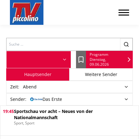
Search
Programm
Dienstag,
Lesezeichen
09.06.2026
Hauptsender
Weitere Sender
Zeit
:
Abend
Sender:
Das Erste
19:45
Sportschau vor acht – Neues von der
Nationalmannschaft
Sport, Sport