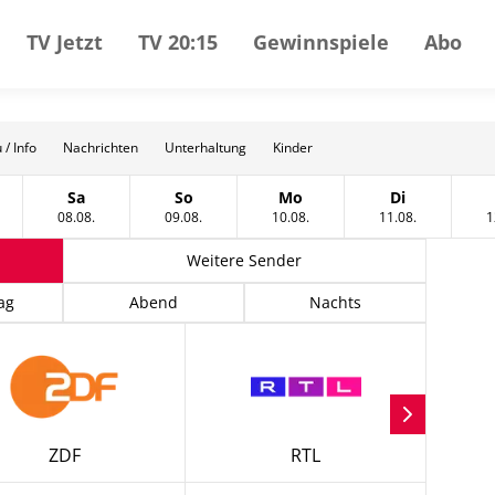
TV Jetzt
TV 20:15
Gewinnspiele
Abo
 / Info
Nachrichten
Unterhaltung
Kinder
Sa
So
Mo
Di
gust
tag, 07 August
Samstag, 08 August
Sonntag, 09 August
Montag, 10 August
Dienstag, 11
08.08.
09.08.
10.08.
11.08.
1
Weitere Sender
ag
Abend
Nachts
ZDF
RTL