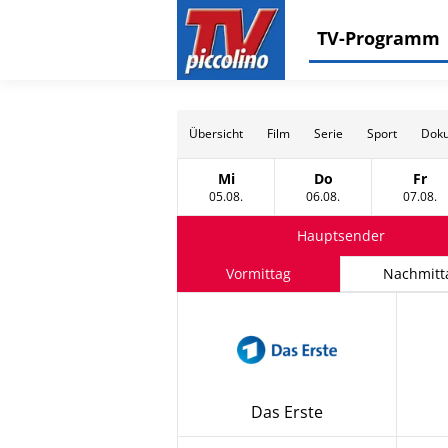
TV-Programm
Übersicht
Film
Serie
Sport
Doku
Mi
Do
Fr
Mittwoch, 05 August
Donnerstag, 06 Au
Frei
05.08.
06.08.
07.08.
Hauptsender
Vormittag
Nachmitt
Das Erste