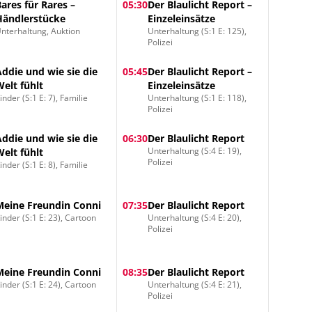
Bares für Rares –
05:30
Der Blaulicht Report –
Händlerstücke
Einzeleinsätze
nterhaltung, Auktion
Unterhaltung (S:1 E: 125),
Polizei
Addie und wie sie die
05:45
Der Blaulicht Report –
Welt fühlt
Einzeleinsätze
inder (S:1 E: 7), Familie
Unterhaltung (S:1 E: 118),
Polizei
Addie und wie sie die
06:30
Der Blaulicht Report
Unterhaltung (S:4 E: 19),
Welt fühlt
Polizei
inder (S:1 E: 8), Familie
Meine Freundin Conni
07:35
Der Blaulicht Report
inder (S:1 E: 23), Cartoon
Unterhaltung (S:4 E: 20),
Polizei
Meine Freundin Conni
08:35
Der Blaulicht Report
inder (S:1 E: 24), Cartoon
Unterhaltung (S:4 E: 21),
Polizei