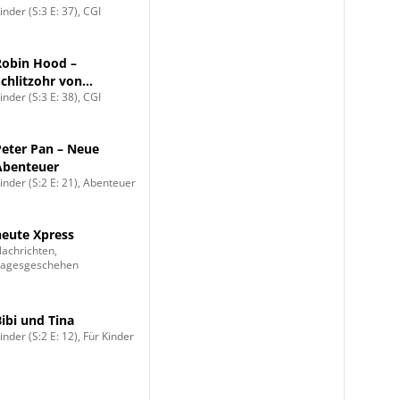
inder (S:3 E: 37), CGI
Sherwood
Robin Hood –
Schlitzohr von
inder (S:3 E: 38), CGI
Sherwood
Peter Pan – Neue
Abenteuer
inder (S:2 E: 21), Abenteuer
heute Xpress
achrichten,
Tagesgeschehen
Bibi und Tina
inder (S:2 E: 12), Für Kinder