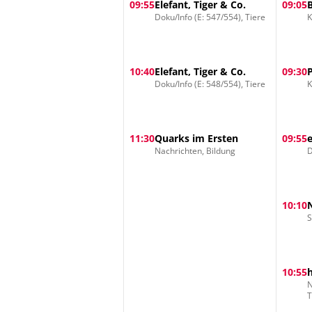
09:55
Elefant, Tiger & Co.
09:05
Doku/Info (E: 547/554), Tiere
K
10:40
Elefant, Tiger & Co.
09:30
Doku/Info (E: 548/554), Tiere
K
11:30
Quarks im Ersten
09:55
Nachrichten, Bildung
D
10:10
S
10:55
N