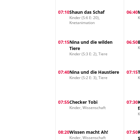
07:10
Shaun das Schaf
06:40
Kinder (S:6 E: 20),
K
Knetanimation
07:15
Nina und die wilden
06:50
K
Tiere
Kinder (S:3 E: 2), Tiere
07:40
Nina und die Haustiere
07:15
Kinder (S:2 E: 3), Tiere
K
07:55
Checker Tobi
07:30
Kinder, Wissenschaft
K
08:20
Wissen macht Ah!
07:50
Kinder, Wissenschaft