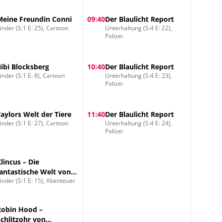
Meine Freundin Conni
09:40
Der Blaulicht Report
inder (S:1 E: 25), Cartoon
Unterhaltung (S:4 E: 22),
Polizei
Bibi Blocksberg
10:40
Der Blaulicht Report
inder (S:1 E: 8), Cartoon
Unterhaltung (S:4 E: 23),
Polizei
Taylors Welt der Tiere
11:40
Der Blaulicht Report
inder (S:1 E: 27), Cartoon
Unterhaltung (S:4 E: 24),
Polizei
Klincus – Die
fantastische Welt von
inder (S:1 E: 15), Abenteuer
Frondosa
Robin Hood –
Schlitzohr von