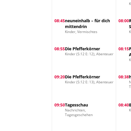
K
08:45
neuneinhalb – für dich
08:00
mittendrin
Kinder, Vermischtes
K
08:55
Die Pfefferkörner
08:15
Kinder (S:12 E: 12), Abenteuer
K
09:20
Die Pfefferkörner
08:38
Kinder (S:12 E: 13), Abenteuer
N
09:50
Tagesschau
08:40
Nachrichten,
K
Tagesgeschehen