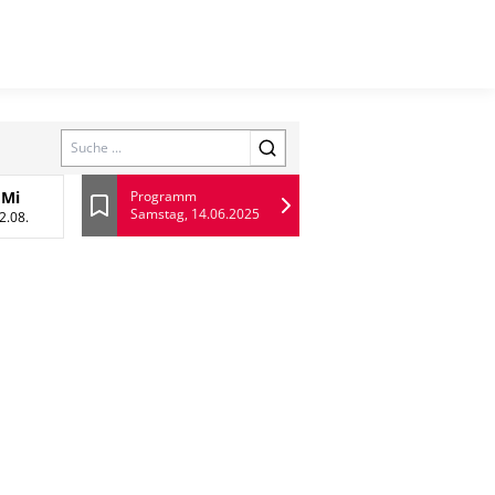
Search
Mi
Programm
Samstag, 14.06.2025
 August
Mittwoch, 12 August
Lesezeichen
2.08.