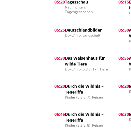
05:20
Tagesschau
05:15
Nachrichten,
Tagesgeschehen
U
05:25
Deutschlandbilder
05:30
Doku/Info, Landschaft
K
05:30
Das Waisenhaus für
05:55
wilde Tiere
Doku/Info (S:3 E: 17), Tiere
K
06:20
Durch die Wildnis –
06:20
K
Teneriffa
Kinder (S:3 E: 7), Reisen
06:45
Durch die Wildnis –
06:30
K
Teneriffa
Kinder (S:3 E: 8), Reisen