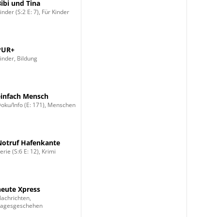
Bibi und Tina
inder (S:2 E: 7), Für Kinder
PUR+
inder, Bildung
einfach Mensch
oku/Info (E: 171), Menschen
Notruf Hafenkante
erie (S:6 E: 12), Krimi
heute Xpress
achrichten,
Tagesgeschehen